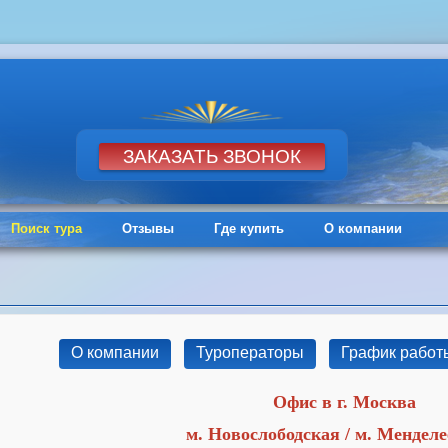
Поиск тура
Отзывы
Где купить
О компании
О компании
Туроператоры
График работ
Офис в г. Москва
м. Новослободская / м. Мендел