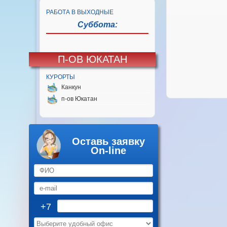
РАБОТА В ВЫХОДНЫЕ
Суббота:
П-ОВ ЮКАТАН
КУРОРТЫ
Канкун
п-ов Юкатан
Оставь заявку
On-line
+7