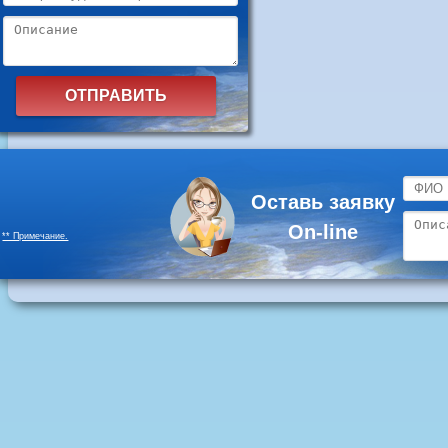
Оставь заявку
On-line
** Примечание.